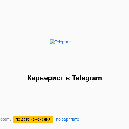
Карьерист в Telegram
овать:
по дате изменения
по зарплате