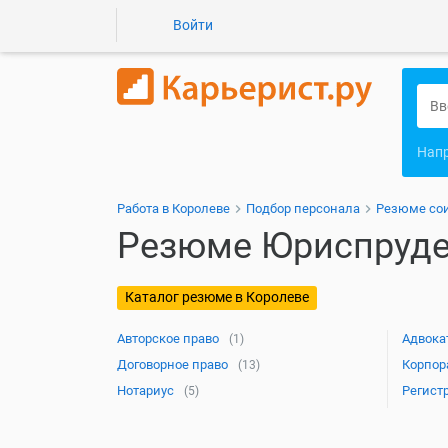
Войти
Нап
Работа в Королеве
Подбор персонала
Резюме со
Резюме Юриспруде
Каталог резюме в Королеве
Авторское право
Адвока
(1)
Договорное право
Корпор
(13)
Нотариус
Регист
(5)