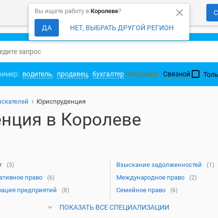
close
Вы ищете работу в
Королеве
?
С
ДА
НЕТ, ВЫБРАТЬ ДРУГОЙ РЕГИОН
ример:
водитель
,
продавец
,
бухгалтер
Например:
Связной
Толь
искателей
Юриспруденция
нция в Королеве
т
Взыскание задолженностей
(3)
(1)
ативное право
Международное право
(6)
(2)
рация предприятий
Семейное право
(8)
(6)
ПОКАЗАТЬ ВСЕ СПЕЦИАЛИЗАЦИИ