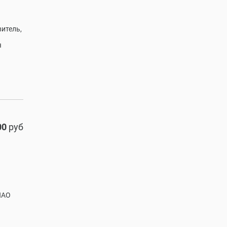
итель,
я
00
руб
ПАО