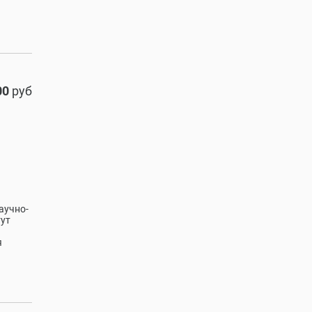
00
руб
аучно-
тут
я